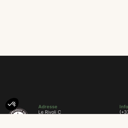
Adresse
Inf
Le Rivoli C
(+3
Avenue de la libération
(+3
20600 Bastia
con