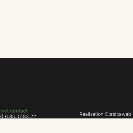
os et contact
Réalisation Corsicaweb
3) 6.85.07.83.22
Mentions légales
3) 6.27.27.86.78
Politique de confidentia
tact@produitencorse.corsica